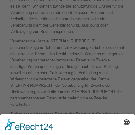
es sei denn, wir können zwingende schutzwürdige Gründe für die
Verarbeitung nachweisen, die den Interessen, Rechten und
Freiheiten der betroffenen Person überwiegen, oder die
Verarbeitung dient der Geltendmachung, Ausübung oder
Verteidigung von Rechtsansprüchen.
Verarbeitet die Kanzlei STEPHAN RUPPRECHT
personenbezogene Daten, um Direktwerbung zu betreiben, so hat
die betroffene Person das Recht, jederzeit Widerspruch gegen die
Verarbeitung der personenbezogenen Daten zum Zwecke
derartiger Werbung einzulegen. Dies gilt auch für das Profiling,
soweit es mit solcher Direktwerbung in Verbindung steht.
Widerspricht die betroffene Person gegenüber der Kanzlei
STEPHAN RUPPRECHT der Verarbeitung für Zwecke der
Direktwerbung, so wird die Kanzlei STEPHAN RUPPRECHT die
personenbezogenen Daten nicht mehr für diese Zwecke
verarbeiten.
Zudem hat die betroffene Person das Recht, aus Gründen, die
sich aus ihrer besonderen Situation ergeben, gegen die sie
betreffende Verarbeitung personenbezogener Daten, die bei der
Kanzlei STEPHAN RUPPRECHT zu wissenschaftlichen oder