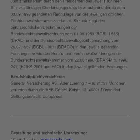
Justizministerium durch den Präsidenten des jeweils für ihren
Sitz zuständigen Oberlandesgerichts bzw. aufgrund der ab dem
08.09.1998 geänderten Rechtslage von der jeweiligen örtlichen
Rechtsanwaltskammer zuerkannt. Sie unterliegt den
berufsrechtlichen Bestimmungen der
Bundesrechtsanwaltsordnung vom 01.08.1959 (BGBl. I 565)
(BRAO) und der Bundesrechtsanwaltsgebührenordnung vom
26.07.1957 (BGBl. I 907) (BRAGO) in den jeweils geltenden
Fassungen sowie den Berufs- und Fachanwaltsordnungen der
Bundesrechtsanwaltskammer vom 22.03.1996 (BRAK-Mitt. 1996,
241) (BORA 2001 und FAO) in den jeweils geltenden Fassungen.
Berufshaftpflichtversicherer:
Generali Versicherung AG, Adenauerring 7 – 9, 81737 München,
vertreten durch die AFB GmbH, Kaistr. 13, 40221 Düsseldorf.
Geltungsbereich: Europaweit
Gestaltung und technische Umsetzung:
Oliver Baucks –
www.baucks.com