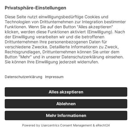
historischen Forschungszwecken oder zu statistischen Zwecken
gemäß Art. 89 Abs. 1 DS-GVO erfolgen, Widerspruch einzulegen,
es sei denn, eine solche Verarbeitung ist zur Erfüllung einer im
öffentlichen Interesse liegenden Aufgabe erforderlich.
Zur Ausübung des Rechts auf Widerspruch kann sich die
betroffene Person direkt jeden Mitarbeiter der Kanzlei STEPHAN
RUPPRECHT oder einen anderen Mitarbeiter wenden. Der
betroffenen Person steht es ferner frei, im Zusammenhang mit
der Nutzung von Diensten der Informationsgesellschaft,
ungeachtet der Richtlinie 2002/58/EG, ihr Widerspruchsrecht
mittels automatisierter Verfahren auszuüben, bei denen
technische Spezifikationen verwendet werden.
h) Automatisierte Entscheidungen im Einzelfall
einschließlich Profiling
Jede von der Verarbeitung personenbezogener Daten betroffene
Person hat das vom Europäischen Richtlinien- und
Verordnungsgeber gewährte Recht, nicht einer ausschließlich auf
einer automatisierten Verarbeitung — einschließlich Profiling —
beruhenden Entscheidung unterworfen zu werden, die ihr